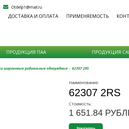
Otdelp1@mail.ru
С
ДОСТАВКА И ОПЛАТА
ПРИМЕНЯЕМОСТЬ
КОН
ПРОДУКЦИЯ ПАА
ПРОДУКЦИЯ СА
П
-
и шариковые радиальные однорядные
62307 2RS
Наименование:
С
62307 2RS
Стоимость:
- На
1 651.84 РУБ
- Ка
- Со
Заказать