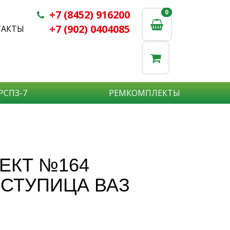
+7 (8452) 916200
0
0
+7 (902) 0404085
ТАКТЫ
РСПЗ-7
РЕМКОМПЛЕКТЫ
АА,
АРСПЗ-7
ЕКТ №164
СТУПИЦА ВАЗ
дежные,
чественные,
бственное производство