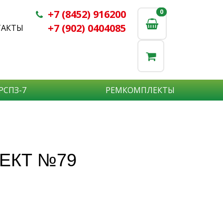
+7 (8452) 916200
0
0
+7 (902) 0404085
ТАКТЫ
РСПЗ-7
РЕМКОМПЛЕКТЫ
АА,
АРСПЗ-7
ЕКТ №79
дежные,
чественные,
бственное производство