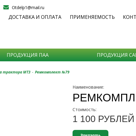
Otdelp1@mail.ru
С
ДОСТАВКА И ОПЛАТА
ПРИМЕНЯЕМОСТЬ
КОН
ПРОДУКЦИЯ ПАА
ПРОДУКЦИЯ СА
П
-
а трактора МТЗ
Ремкомплект №79
Наименование:
С
РЕМКОМПЛ
Стоимость:
- На
1 100 РУБЛЕЙ
- Ка
- Со
Заказать